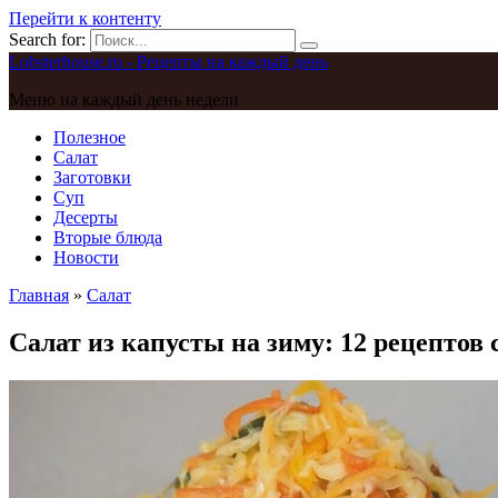
Перейти к контенту
Search for:
Lobsterhouse.ru - Рецепты на каждый день
Меню на каждый день недели
Полезное
Салат
Заготовки
Суп
Десерты
Вторые блюда
Новости
Главная
»
Салат
Салат из капусты на зиму: 12 рецептов