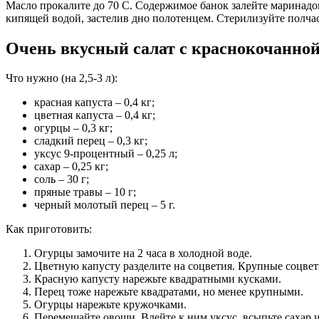
Масло прокалите до 70 С. Содержимое банок залейте маринадо
кипящей водой, застелив дно полотенцем. Стерилизуйте полчас
Очень вкусный салат с краснокочанной
Что нужно (на 2,5-3 л):
красная капуста – 0,4 кг;
цветная капуста – 0,4 кг;
огурцы – 0,3 кг;
сладкий перец – 0,3 кг;
уксус 9-процентный – 0,25 л;
сахар – 0,25 кг;
соль – 30 г;
пряные травы – 10 г;
черный молотый перец – 5 г.
Как приготовить:
Огурцы замочите на 2 часа в холодной воде.
Цветную капусту разделите на соцветия. Крупные соцвети
Красную капусту нарежьте квадратными кусками.
Перец тоже нарежьте квадратами, но менее крупными.
Огурцы нарежьте кружочками.
Перемешайте овощи. Влейте к ним уксус, всыпьте сахар и