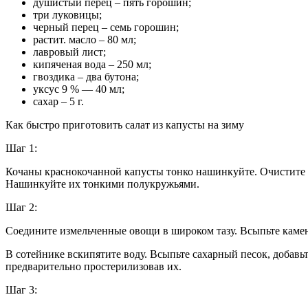
душистый перец – пять горошин;
три луковицы;
черный перец – семь горошин;
растит. масло – 80 мл;
лавровый лист;
кипяченая вода – 250 мл;
гвоздика – два бутона;
уксус 9 % — 40 мл;
сахар – 5 г.
Как быстро приготовить салат из капусты на зиму
Шаг 1:
Кочаны краснокочанной капусты тонко нашинкуйте. Очистите б
Нашинкуйте их тонкими полукружьями.
Шаг 2:
Соедините измельченные овощи в широком тазу. Всыпьте каме
В сотейнике вскипятите воду. Всыпьте сахарный песок, добавь
предварительно простерилизовав их.
Шаг 3: