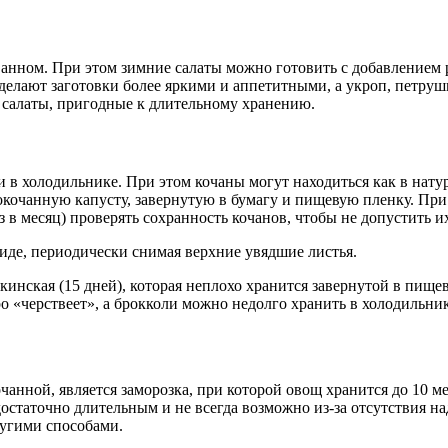
ованном. При этом зимние салаты можно готовить с добавлением
 сделают заготовки более яркими и аппетитными, а укроп, петру
 салаты, пригодные к длительному хранению.
в холодильнике. При этом кочаны могут находиться как в натура
окочанную капусту, завернутую в бумагу и пищевую пленку. При
з в месяц) проверять сохранность кочанов, чтобы не допустить и
иде, периодически снимая верхние увядшие листья.
екинская (15 дней), которая неплохо хранится завернутой в пищ
о «черствеет», а брокколи можно недолго хранить в холодильн
анной, является заморозка, при которой овощ хранится до 10 ме
достаточно длительным и не всегда возможно из-за отсутствия
ругими способами.