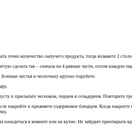
ать точно количество сыпучего продукта, тогда возьмите 2 стол
етую сделать так – сначала на 4 равные части, потом каждую еще
. Зеленые листья и чесночину крупно порубите.
ару.
усту и присыпьте чесноком, перцем и сельдереем. Повторите про
сле накройте и прижмите содержимое блюдцем. Когда накроете 
лку.
на находиться в комнате или на кухне. Не забудьте приоткрыть 