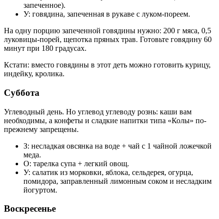
запеченное).
У: говядина, запеченная в рукаве с луком-пореем.
На одну порцию запеченной говядины нужно: 200 г мяса, 0,5
луковицы-порей, щепотка пряных трав. Готовьте говядину 60
минут при 180 градусах.
Кстати: вместо говядины в этот деть можно готовить курицу,
индейку, кролика.
Суббота
Углеводный день. Но углевод углеводу рознь: каши вам
необходимы, а конфеты и сладкие напитки типа «Колы» по-
прежнему запрещены.
З: несладкая овсянка на воде + чай с 1 чайной ложечкой
меда.
О: тарелка супа + легкий овощ.
У: салатик из морковки, яблока, сельдерея, огурца,
помидора, заправленный лимонным соком и несладким
йогуртом.
Воскресенье