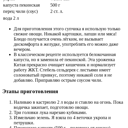
капуста пекинская
500 г
перец чили (соус)
2 ст. л.
вода
2 л
Для приготовления этого супчика я использую только
свежие овощи. Никакой картошки, лапши или мяса!
Блюдо получается очень лёгким, не вызывает
дискомфорта в желудке, употреблять его можно даже
вечером.
В классическом рецепте используется белокочанная
капуста, но я заменила её пекинской. Эта уроженка
Китая прекрасно очищает кишечник и нормализует
работу ЖКТ. Стебель сельдерея с листьями имеет
солоноватый привкус, поэтому никакой соли я не
добавляю. Приправляю острым соусом чили.
Этапы приготовления
Наливаю в кастрюлю 2 л воды и ставлю на огонь. Пока
водичка закипает, подготовлю овощи.
Три головки лука нарезаю кубиками.
Измельчаю зелень. Я взяла по 4 веточки укропа и
петрушки.
Пекинскую капусту (500 г – половина от кочана)