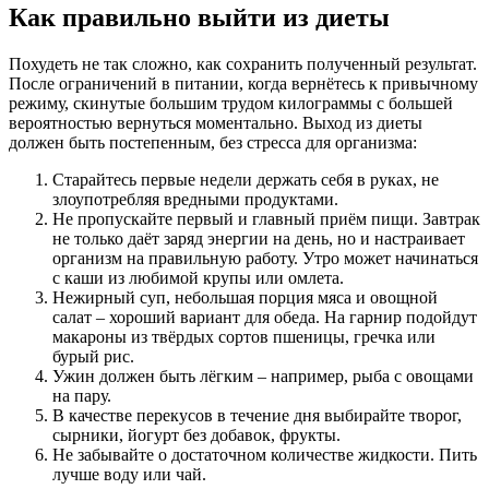
Как правильно выйти из диеты
Похудеть не так сложно, как сохранить полученный результат.
После ограничений в питании, когда вернётесь к привычному
режиму, скинутые большим трудом килограммы с большей
вероятностью вернуться моментально. Выход из диеты
должен быть постепенным, без стресса для организма:
Старайтесь первые недели держать себя в руках, не
злоупотребляя вредными продуктами.
Не пропускайте первый и главный приём пищи. Завтрак
не только даёт заряд энергии на день, но и настраивает
организм на правильную работу. Утро может начинаться
с каши из любимой крупы или омлета.
Нежирный суп, небольшая порция мяса и овощной
салат – хороший вариант для обеда. На гарнир подойдут
макароны из твёрдых сортов пшеницы, гречка или
бурый рис.
Ужин должен быть лёгким – например, рыба с овощами
на пару.
В качестве перекусов в течение дня выбирайте творог,
сырники, йогурт без добавок, фрукты.
Не забывайте о достаточном количестве жидкости. Пить
лучше воду или чай.