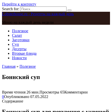
Перейти к контенту
Search for:
Lobsterhouse.ru - Рецепты на каждый день
Меню на каждый день недели
Полезное
Салат
Заготовки
Суп
Десерты
Вторые блюда
Новости
Главная
»
Полезное
Боннский суп
Время чтения
26 мин.
Просмотры
65
Комментарии
0
Опубликовано
07.05.2022
Содержание
Боннский суп для похудения с куриной