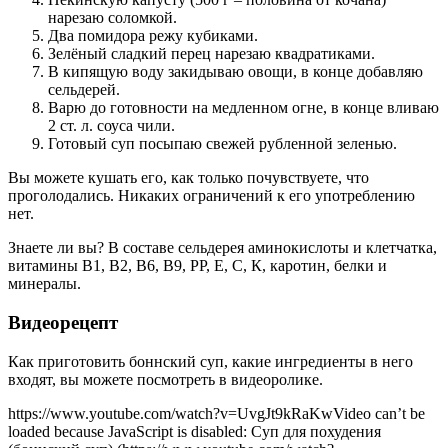
нарезаю соломкой.
Два помидора режу кубиками.
Зелёный сладкий перец нарезаю квадратиками.
В кипящую воду закидываю овощи, в конце добавляю
сельдерей.
Варю до готовности на медленном огне, в конце вливаю
2 ст. л. соуса чили.
Готовый суп посыпаю свежей рубленной зеленью.
Вы можете кушать его, как только почувствуете, что
проголодались. Никаких ограничений к его употреблению
нет.
Знаете ли вы? В составе сельдерея аминокислоты и клетчатка,
витамины В1, В2, В6, В9, РР, Е, С, К, каротин, белки и
минералы.
Видеорецепт
Как приготовить боннский суп, какие ингредиенты в него
входят, вы можете посмотреть в видеоролике.
https://www.youtube.com/watch?v=UvgJt9kRaKwVideo can’t be
loaded because JavaScript is disabled: Суп для похудения