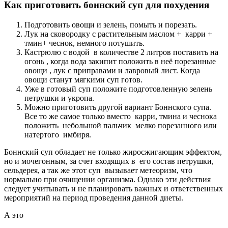
Как приготовить боннский суп для похудения
Подготовить овощи и зелень, помыть и порезать.
Лук на сковородку с растительным маслом + карри +
тмин+ чеснок, немного потушить.
Кастрюлю с водой в количестве 2 литров поставить на
огонь , когда вода закипит положить в неё порезанные
овощи , лук с приправами и лавровый лист. Когда
овощи станут мягкими суп готов.
Уже в готовый суп положите подготовленную зелень
петрушки и укропа.
Можно приготовить другой вариант Боннского супа.
Все то же самое только вместо карри, тмина и чеснока
положить небольшой пальчик мелко порезанного или
натертого имбиря.
Боннский суп обладает не только жиросжигающим эффектом,
но и мочегонным, за счет входящих в его состав петрушки,
сельдерея, а так же этот суп вызывает метеоризм, что
нормально при очищении организма. Однако эти действия
следует учитывать и не планировать важных и ответственных
мероприятий на период проведения данной диеты.
А это