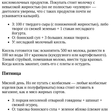
кисломолочных продуктов. Покупать стоит молочку с
невысокой жирностью (но не полностью «нулевую» —
диетологи уверены, что с таких продуктов почти не
усваивается кальций).
З: 100 г твердого сыра (с пониженной жирностью), либо
творог со свежей зеленью + 1 стакан несладкого
йогурта.
О: боннский суп + 3 больших ложки творога.
У: несладкий молочный кисель.
Кисель готовится так: вскипятить 500 мл молока, развести в
100 мл воды 10 г крахмала (кукурузного или картофельного).
Тонкой струйкой, помешивая молоко, ввести туда крахмал.
Когда кисель закипит, снять его с плиты и остудить.
Пятница
Мясной день. Но не путать с колбасным — любые колбасные
изделия (как и полуфабрикаты) пока стоит оставить в
магазине, как и мясо жирных сортов.
З: порция несоленой отварной говядины + шпинат +
свежий огурец.
О: тарелка боннского супа + зеленое яблоко (свежее или