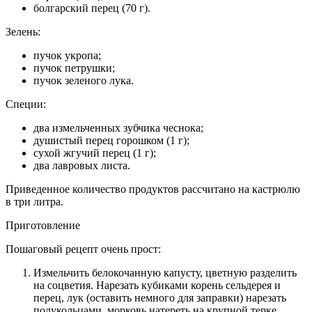
болгарский перец (70 г).
Зелень:
пучок укропа;
пучок петрушки;
пучок зеленого лука.
Специи:
два измельченных зубчика чеснока;
душистый перец горошком (1 г);
сухой жгучий перец (1 г);
два лавровых листа.
Приведенное количество продуктов рассчитано на кастрюлю
в три литра.
Приготовление
Пошаговый рецепт очень прост:
Измельчить белокочанную капусту, цветную разделить
на соцветия. Нарезать кубиками корень сельдерея и
перец, лук (оставить немного для заправки) нарезать
полукольцами, морковь натереть на крупной терке.