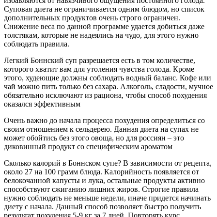
избавляются от навязчивого ощущения постоянного голода.
Суповая диета не ограничивается одним блюдом, но список
дополнительных продуктов очень строго ограничен.
Снижение веса по данной программе удается добиться даже
толстякам, которые не надеялись на чудо, для этого нужно
соблюдать правила.
Легкий Боннский суп разрешается есть в том количестве,
которого хватит вам для утоления чувства голода. Кроме
этого, худеющие должны соблюдать водный баланс. Кофе или
чай можно пить только без сахара. Алкоголь, сладости, мучное
обязательно исключают из рациона, чтобы способ похудения
оказался эффективным
Очень важно до начала процесса похудения определиться со
своим отношением к сельдерею. Данная диета на супах не
может обойтись без этого овоща, но для россиян – это
диковинный продукт со специфическим ароматом
Сколько калорий в Боннском супе? В зависимости от рецепта,
около 27 на 100 грамм блюда. Калорийность появляется от
белокочанной капусты и лука, остальные продукты активно
способствуют сжиганию лишних жиров. Строгие правила
нужно соблюдать не меньше недели, иначе придется начинать
диету с начала. Данный способ позволяет быстро получить
результат похудения 5-9 кг за 7 дней. Повторять курс