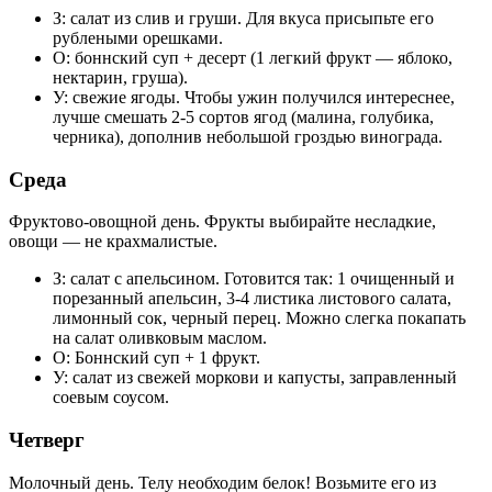
З: салат из слив и груши. Для вкуса присыпьте его
рублеными орешками.
О: боннский суп + десерт (1 легкий фрукт — яблоко,
нектарин, груша).
У: свежие ягоды. Чтобы ужин получился интереснее,
лучше смешать 2-5 сортов ягод (малина, голубика,
черника), дополнив небольшой гроздью винограда.
Среда
Фруктово-овощной день. Фрукты выбирайте несладкие,
овощи — не крахмалистые.
З: салат с апельсином. Готовится так: 1 очищенный и
порезанный апельсин, 3-4 листика листового салата,
лимонный сок, черный перец. Можно слегка покапать
на салат оливковым маслом.
О: Боннский суп + 1 фрукт.
У: салат из свежей моркови и капусты, заправленный
соевым соусом.
Четверг
Молочный день. Телу необходим белок! Возьмите его из