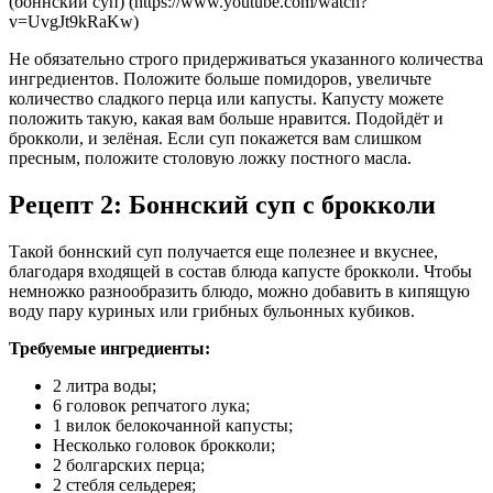
(боннский суп) (https://www.youtube.com/watch?
v=UvgJt9kRaKw)
Не обязательно строго придерживаться указанного количества
ингредиентов. Положите больше помидоров, увеличьте
количество сладкого перца или капусты. Капусту можете
положить такую, какая вам больше нравится. Подойдёт и
брокколи, и зелёная. Если суп покажется вам слишком
пресным, положите столовую ложку постного масла.
Рецепт 2: Боннский суп с брокколи
Такой боннский суп получается еще полезнее и вкуснее,
благодаря входящей в состав блюда капусте брокколи. Чтобы
немножко разнообразить блюдо, можно добавить в кипящую
воду пару куриных или грибных бульонных кубиков.
Требуемые ингредиенты:
2 литра воды;
6 головок репчатого лука;
1 вилок белокочанной капусты;
Несколько головок брокколи;
2 болгарских перца;
2 стебля сельдерея;