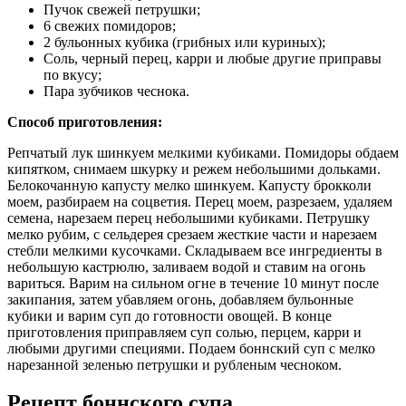
Пучок свежей петрушки;
6 свежих помидоров;
2 бульонных кубика (грибных или куриных);
Соль, черный перец, карри и любые другие приправы
по вкусу;
Пара зубчиков чеснока.
Способ приготовления:
Репчатый лук шинкуем мелкими кубиками. Помидоры обдаем
кипятком, снимаем шкурку и режем небольшими дольками.
Белокочанную капусту мелко шинкуем. Капусту брокколи
моем, разбираем на соцветия. Перец моем, разрезаем, удаляем
семена, нарезаем перец небольшими кубиками. Петрушку
мелко рубим, с сельдерея срезаем жесткие части и нарезаем
стебли мелкими кусочками. Складываем все ингредиенты в
небольшую кастрюлю, заливаем водой и ставим на огонь
вариться. Варим на сильном огне в течение 10 минут после
закипания, затем убавляем огонь, добавляем бульонные
кубики и варим суп до готовности овощей. В конце
приготовления приправляем суп солью, перцем, карри и
любыми другими специями. Подаем боннский суп с мелко
нарезанной зеленью петрушки и рубленым чесноком.
Рецепт боннского супа