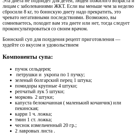
Эта диета не подойдет для детей, людей пожилого возраста и
лицам с заболеваниями ЖКТ. Если вы меньше чем за неделю
сбросили 8 кг, то боннскую диету надо прекратить, это
чревато негативными последствиями. Возможно, вы
сомневаетесь, походит вам эта диете или нет, тогда следует
проконсультироваться со своим врачом.
Боннский суп для похудения рецепт приготовления —
худейте со вкусом и удовольствием
Компоненты супа:
пучок сельдерея;
петрушки и укропа по 1 пучку;
зеленый болгарский перец 1 штука;
помидоры крупные 4 штуки;
репчатый лук 5 штуки;
морковь 2 штуки;
капуста белокочанная ( маленький кочанчик) или
пекинская;
карри 1 ч. ложка;
тмин 1 ст. ложка;
чеснок измельченный 20 гр.;
2 лавровых листа .