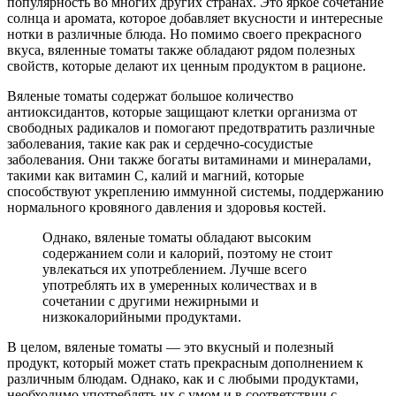
популярность во многих других странах. Это яркое сочетание
солнца и аромата, которое добавляет вкусности и интересные
нотки в различные блюда. Но помимо своего прекрасного
вкуса, вяленные томаты также обладают рядом полезных
свойств, которые делают их ценным продуктом в рационе.
Вяленые томаты содержат большое количество
антиоксидантов, которые защищают клетки организма от
свободных радикалов и помогают предотвратить различные
заболевания, такие как рак и сердечно-сосудистые
заболевания. Они также богаты витаминами и минералами,
такими как витамин C, калий и магний, которые
способствуют укреплению иммунной системы, поддержанию
нормального кровяного давления и здоровья костей.
Однако, вяленые томаты обладают высоким
содержанием соли и калорий, поэтому не стоит
увлекаться их употреблением. Лучше всего
употреблять их в умеренных количествах и в
сочетании с другими нежирными и
низкокалорийными продуктами.
В целом, вяленые томаты — это вкусный и полезный
продукт, который может стать прекрасным дополнением к
различным блюдам. Однако, как и с любыми продуктами,
необходимо употреблять их с умом и в соответствии с