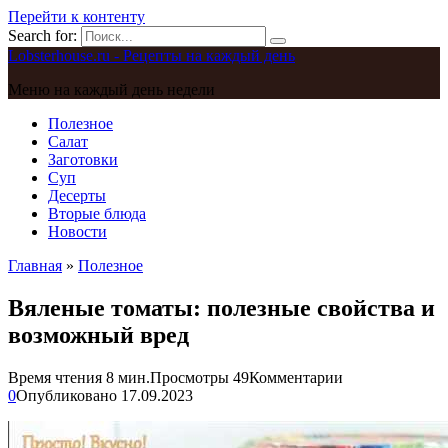
Перейти к контенту
Search for:
Lobsterhouse.ru - Рецепты на каждый день
Меню на каждый день недели
Полезное
Салат
Заготовки
Суп
Десерты
Вторые блюда
Новости
Главная
»
Полезное
Вяленые томаты: полезные свойства и
возможный вред
Время чтения
8 мин.
Просмотры
49
Комментарии
0
Опубликовано
17.09.2023