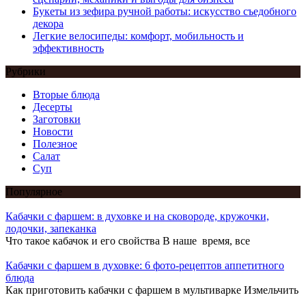
Букеты из зефира ручной работы: искусство съедобного
декора
Легкие велосипеды: комфорт, мобильность и
эффективность
Рубрики
Вторые блюда
Десерты
Заготовки
Новости
Полезное
Салат
Суп
Популярное
Кабачки с фаршем: в духовке и на сковороде, кружочки,
лодочки, запеканка
Что такое кабачок и его свойства В наше время, все
Кабачки с фаршем в духовке: 6 фото-рецептов аппетитного
блюда
Как приготовить кабачки с фаршем в мультиварке Измельчить