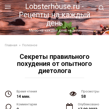
Перейти
Lobsterhouse.ru -
к
Рецепты на каждый
контенту
день
Меню на каждый день недели
Главная
»
Полезное
Секреты правильного
похудения от опытного
диетолога
Время чтения
Просмотры
14 мин.
58
Комментарии
Опубликовано