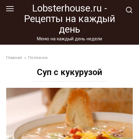
Перейти
Lobsterhouse.ru -
к
Рецепты на каждый
контенту
день
Меню на каждый день недели
Главная
»
Полезное
Суп с кукурузой