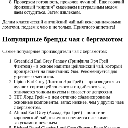
Проверяем готовность, проколов лучиной. Еще горячий
бронзовый “кирпич” смазываем натуральным медом,
даем остудиться. Затем извлекаем.
Делим классический английский чайный кекс одинаковыми
ломтями, подаем к чаю и не только. Приятного аппетита!
Популярные бренды чая с бергамотом
Самые популярные производители чая с бергамотом:
Greenfield Earl Grey Fantasy (Гринфилд Эрл Грей
Фэнтези) – в основе напитка цейлонский чай, который
произрастает на плантациях Увы. Рекомендуется для
утреннего чаепития.
Lipton Earl Grey (Липтон Эрл Грей) – производится из
лучших сортов цейлонского и индийского чая,
отличается тонким вкусом и спасает от депрессии.
ТЕТ Лорд Грей – в нем отлично сбалансированы
основные компоненты, запах нежнее, чем у других чаев
с бергамотом.
Ahmad Earl Grey (Ахмад Эрл Грей) – поистине
королевский чай, отлично сочетается с легкими
закусками и печеньем.
Richard Royal Classics Lord Grey (Ричард Роял Классик