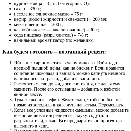
куриные яйца – 3 шт. (категория СО);
сахар – 330 г;
несоленое сливочное масло – 75 г;
кефир (любой жирности и свежести) – 200 мл;
мука пшеничная – 300 г;
какао (в идеале — алкализованное) – 30 г;
сода пищевая (разрыхлитель) – 7-8 г;
ванильный ароматизатор (по желанию).
Как будем готовить – поэтапный рецепт:
Яйца и сахар поместить в чашу миксера. Взбить до
крепкой пышной пены, как на бисквит. Если нравится
сочетание шоколада и ванили, можно капнуть немного
ванильного экстракта, добавить ванилина.
Растопить масло до жидкого состояния, не давая ему
закипеть. После его остывания – добавить к взбитой
яичной массе.
Туда же вылить кефир. Желательно, чтобы он был не
прямо из холодильника, а чуть нагретым. Перемешать.
Когда все условные жидкости смешаны, можно добавить
все оставшиеся ингредиенты – муку, соду (или
разрыхлитель), какао. Все предварительно просеять и
высыпать в чашу.