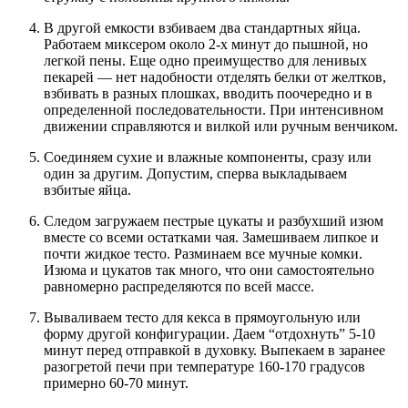
В другой емкости взбиваем два стандартных яйца.
Работаем миксером около 2-х минут до пышной, но
легкой пены. Еще одно преимущество для ленивых
пекарей — нет надобности отделять белки от желтков,
взбивать в разных плошках, вводить поочередно и в
определенной последовательности. При интенсивном
движении справляются и вилкой или ручным венчиком.
Соединяем сухие и влажные компоненты, сразу или
один за другим. Допустим, сперва выкладываем
взбитые яйца.
Следом загружаем пестрые цукаты и разбухший изюм
вместе со всеми остатками чая. Замешиваем липкое и
почти жидкое тесто. Разминаем все мучные комки.
Изюма и цукатов так много, что они самостоятельно
равномерно распределяются по всей массе.
Вываливаем тесто для кекса в прямоугольную или
форму другой конфигурации. Даем “отдохнуть” 5-10
минут перед отправкой в духовку. Выпекаем в заранее
разогретой печи при температуре 160-170 градусов
примерно 60-70 минут.