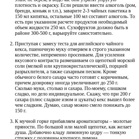
плотность и окраску. Если решили ввести алкоголь (ром,
бренди, коньяк и т.п.), заварите 2-3 чайных пакетика в
150 мл кипятка, остальные 100 мл составит алкоголь. То
есть при указанном расчете продуктов необходимый
объем жидкости 250 мл. Сухофруктов должно быть в
районе 300-500 г, варьируйте самостоятельно.
Приступая с замесу теста для английского чайного
кекса, пшеничную муку отмеряем в строго указанном
количестве, непременно просеиваем. Для усиления
вкусового контраста размешиваем со щепоткой морской
соли (мелкой или крупнокристаллической), порцией
разрыхлителя, а также сахарным песком. Кроме
обычного белого сахара часто готовят с коричневым,
причем дозировку иногда увеличивают до 250 г.
Сколько муки, столько и сахара. По-моему, слишком
сладко, но дело индивидуальное. Скажу, что при 200 г
сахара (плюс сладкие изюм и цукаты) кекс вышел более
чем сладким. Думаю, сахар можно смело понижать до
150 г.
К мучной горке прибавляем ароматизаторы – молотые
пряности. По большой или малой щепотке, как желает
душа. Добавочно кладу лимонную цедру — тонкую
стружку с половины крупного лимона.