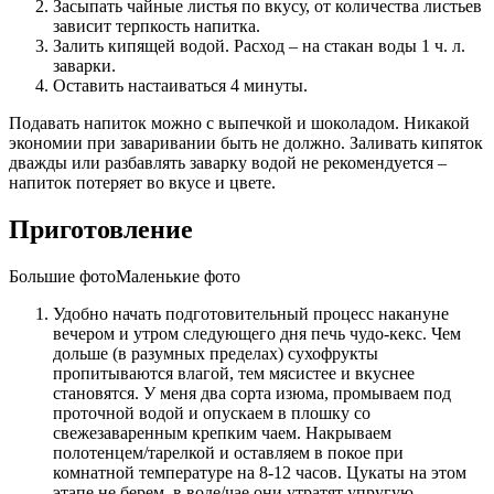
Засыпать чайные листья по вкусу, от количества листьев
зависит терпкость напитка.
Залить кипящей водой. Расход – на стакан воды 1 ч. л.
заварки.
Оставить настаиваться 4 минуты.
Подавать напиток можно с выпечкой и шоколадом. Никакой
экономии при заваривании быть не должно. Заливать кипяток
дважды или разбавлять заварку водой не рекомендуется –
напиток потеряет во вкусе и цвете.
Приготовление
Большие фотоМаленькие фото
Удобно начать подготовительный процесс накануне
вечером и утром следующего дня печь чудо-кекс. Чем
дольше (в разумных пределах) сухофрукты
пропитываются влагой, тем мясистее и вкуснее
становятся. У меня два сорта изюма, промываем под
проточной водой и опускаем в плошку со
свежезаваренным крепким чаем. Накрываем
полотенцем/тарелкой и оставляем в покое при
комнатной температуре на 8-12 часов. Цукаты на этом
этапе не берем, в воде/чае они утратят упругую