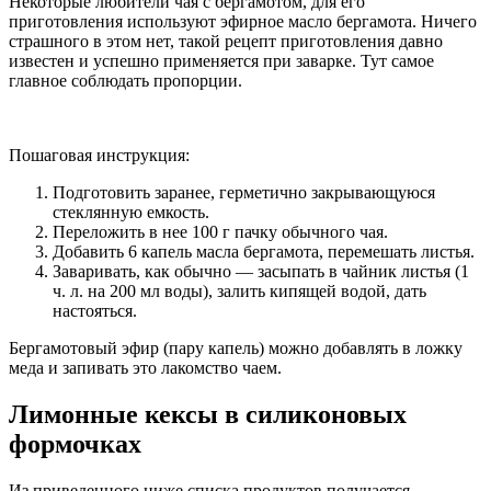
Некоторые любители чая с бергамотом, для его
приготовления используют эфирное масло бергамота. Ничего
страшного в этом нет, такой рецепт приготовления давно
известен и успешно применяется при заварке. Тут самое
главное соблюдать пропорции.
Пошаговая инструкция:
Подготовить заранее, герметично закрывающуюся
стеклянную емкость.
Переложить в нее 100 г пачку обычного чая.
Добавить 6 капель масла бергамота, перемешать листья.
Заваривать, как обычно — засыпать в чайник листья (1
ч. л. на 200 мл воды), залить кипящей водой, дать
настояться.
Бергамотовый эфир (пару капель) можно добавлять в ложку
меда и запивать это лакомство чаем.
Лимонные кексы в силиконовых
формочках
Из приведенного ниже списка продуктов получается