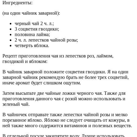
Ингредиенты:
(на один чайник заварной):
черный чай 2 ч. л.;
3 соцветия гвоздики;
половина лайма;
2 ч. л. лепестков чайной розы;
четверть яблока.
Рецепт приготовления чая из лепестков роз, лаймом,
гвоздикой и яблоком:
В чайник заварной положите соцветия гвоздики. Я на один
заварной чайник рекомендую брать не более трех соцветий,
иначе аромат будет слишком ощутим.
Затем высыпьте две чайные ложки черного чая. Также для
приготовления данного чая с розой можно использовать и
зеленый чай.
В чайничек отправьте также лепестки чайной розы и мелко
порезанное яблоко. Яблоко не следует очищать от кожуры, в
ней также много содержится витаминов и полезных веществ.
В отдельной посуде закипятите воду. Лучше использовать