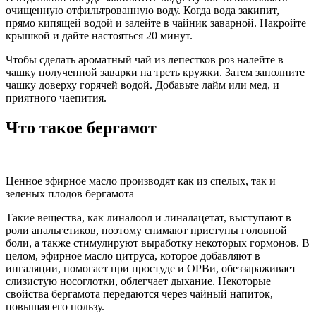
очищенную отфильтрованную воду. Когда вода закипит,
прямо кипящей водой и залейте в чайник заварной. Накройте
крышкой и дайте настояться 20 минут.
Чтобы сделать ароматный чай из лепестков роз налейте в
чашку полученной заварки на треть кружки. Затем заполните
чашку доверху горячей водой. Добавьте лайм или мед, и
приятного чаепития.
Что такое бергамот
Ценное эфирное масло производят как из спелых, так и
зеленых плодов бергамота
Такие вещества, как линалоол и линалацетат, выступают в
роли анальгетиков, поэтому снимают приступы головной
боли, а также стимулируют выработку некоторых гормонов. В
целом, эфирное масло цитруса, которое добавляют в
ингаляции, помогает при простуде и ОРВи, обеззараживает
слизистую носоглотки, облегчает дыхание. Некоторые
свойства бергамота передаются через чайный напиток,
повышая его пользу.