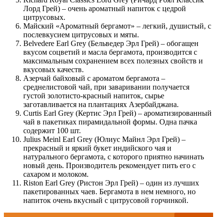
Лорд Грей) – очень ароматный напиток с цедрой
цитрусовых.
Майский «Ароматный бергамот» – легкий, душистый, с
послевкусием цитрусовых и мяты.
Belvedere Earl Grey (Бельведер Эрл Грей) – обогащен
вкусом соцветий и масла бергамота, производится с
максимальным сохранением всех полезных свойств и
вкусовых качеств.
Азерчай байховый с ароматом бергамота –
среднелистовой чай, при заваривании получается
густой золотисто-красный напиток, сырье
заготавливается на плантациях Азербайджана.
Curtis Earl Grey (Кертис Эрл Грей) – ароматизированный
чай в пакетиках пирамидальной формы. Одна пачка
содержит 100 шт.
Julius Meinl Earl Grey (Юлиус Майнл Эрл Грей) –
прекрасный и яркий букет индийского чая и
натурального бергамота, с которого приятно начинать
новый день. Производитель рекомендует пить его с
сахаром и молоком.
Riston Earl Grey (Ристон Эрл Грей) – один из лучших
пакетированных чаев. Бергамота в нем немного, но
напиток очень вкусный с цитрусовой горчинкой.