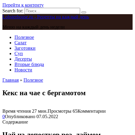
Перейти к контенту
Search for:
Lobsterhouse.ru - Рецепты на каждый день
Меню на каждый день недели
Полезное
Салат
Заготовки
Суп
Десерты
Вторые блюда
Новости
Главная
»
Полезное
Кекс на чае с бергамотом
Время чтения
27 мин.
Просмотры
65
Комментарии
0
Опубликовано
07.05.2022
Содержание
Чай из лепестков роз, лаймом,