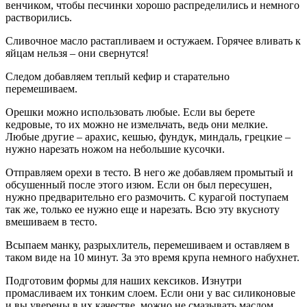
венчиком, чтобы песчинки хорошо распределились и немного
растворились.
Сливочное масло растапливаем и остужаем. Горячее вливать к
яйцам нельзя – они свернутся!
Следом добавляем теплый кефир и старательно
перемешиваем.
Орешки можно использовать любые. Если вы берете
кедровые, то их можно не измельчать, ведь они мелкие.
Любые другие – арахис, кешью, фундук, миндаль, грецкие –
нужно нарезать ножом на небольшие кусочки.
Отправляем орехи в тесто. В него же добавляем промытый и
обсушенный после этого изюм. Если он был пересушен,
нужно предварительно его размочить. С курагой поступаем
так же, только ее нужно еще и нарезать. Всю эту вкусноту
вмешиваем в тесто.
Всыпаем манку, разрыхлитель, перемешиваем и оставляем в
таком виде на 10 минут. За это время крупа немного набухнет.
Подготовим формы для наших кексиков. Изнутри
промасливаем их тонким слоем. Если они у вас силиконовые
и вы уверены в их качестве, можно не смазывать маслом.