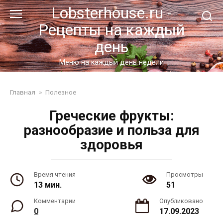
Перейти
Lobsterhouse.ru -
к
Рецепты на каждый
контенту
день
Меню на каждый день недели
Главная
»
Полезное
Греческие фрукты:
разнообразие и польза для
здоровья
Время чтения
Просмотры
13 мин.
51
Комментарии
Опубликовано
0
17.09.2023