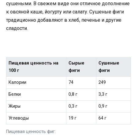
сушеными. В свежем виде они отличное дополнение
к овсяной каше, йогурту или салату. Сушеные фиги
традиционно добавляют в хлеб, печенье и другие
сладости.
Пищевая ценность на
Сырые
Сушеные
100 г
фиги
фиги
Калории
74
249
Белки
0,8 г
3,3 г
Жиры
0,3 г
0,9 г
Углеводы
19 г
64 г
Пищевая ценность фиг: