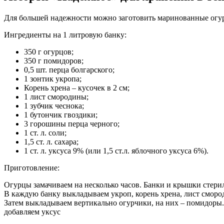
Для большей надежности можно заготовить маринованные огурц
Ингредиенты на 1 литровую банку:
350 г огурцов;
350 г помидоров;
0,5 шт. перца болгарского;
1 зонтик укропа;
Корень хрена – кусочек в 2 см;
1 лист смородины;
1 зубчик чеснока;
1 бутончик гвоздики;
3 горошины перца черного;
1 ст. л. соли;
1,5 ст. л. сахара;
1 ст. л. уксуса 9% (или 1,5 ст.л. яблочного уксуса 6%).
Приготовление:
Огурцы замачиваем на несколько часов. Банки и крышки стери
В каждую банку выкладываем укроп, корень хрена, лист сморо
Затем выкладываем вертикально огурчики, на них – помидоры. 
добавляем уксус