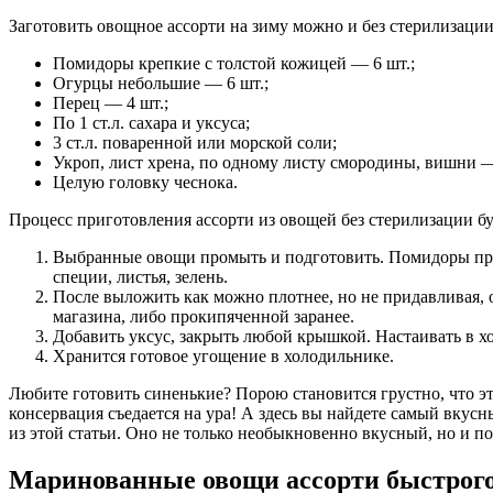
Заготовить овощное ассорти на зиму можно и без стерилизации
Помидоры крепкие с толстой кожицей — 6 шт.;
Огурцы небольшие — 6 шт.;
Перец — 4 шт.;
По 1 ст.л. сахара и уксуса;
3 ст.л. поваренной или морской соли;
Укроп, лист хрена, по одному листу смородины, вишни 
Целую головку чеснока.
Процесс приготовления ассорти из овощей без стерилизации бу
Выбранные овощи промыть и подготовить. Помидоры проко
специи, листья, зелень.
После выложить как можно плотнее, но не придавливая, 
магазина, либо прокипяченной заранее.
Добавить уксус, закрыть любой крышкой. Настаивать в х
Хранится готовое угощение в холодильнике.
Любите готовить синенькие? Порою становится грустно, что эт
консервация съедается на ура! А здесь вы найдете самый вкус
из этой статьи. Оно не только необыкновенно вкусный, но и п
Маринованные овощи ассорти быстрого