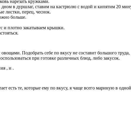
ковь нарезать кружками.
х дном в дуршлаг, ставим на кастрюлю с водой и кипятим 20 мин
е листки, перец, чеснок.
ожно больше.
ус и плотно закатываем крышки.
стояться.
с овощами. Подобрать себе по вкусу не составит большого труда
воспользоваться при готовке различных блюд, либо закусок.
я , и .
т есть те, которые ему по вкусу, я чаще всего мариную в одно