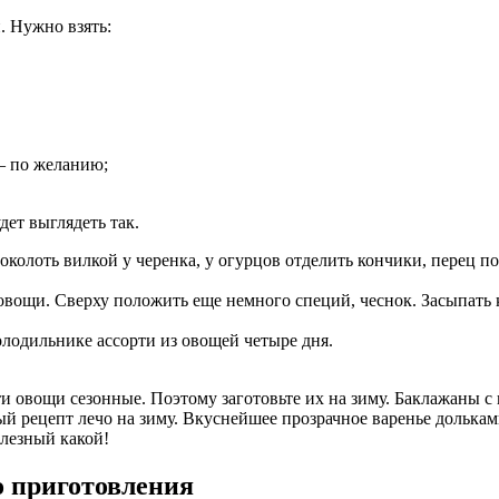
. Нужно взять:
— по желанию;
дет выглядеть так.
лоть вилкой у черенка, у огурцов отделить кончики, перец по
овощи. Сверху положить еще немного специй, чеснок. Засыпать к
олодильнике ассорти из овощей четыре дня.
и овощи сезонные. Поэтому заготовьте их на зиму. Баклажаны с
ный рецепт лечо на зиму. Вкуснейшее прозрачное варенье дольк
олезный какой!
 приготовления