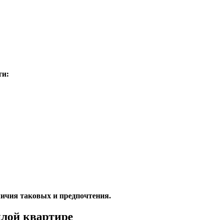
ти:
личия таковых и предпочтения.
плой квартире