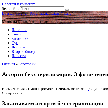
Перейти к контенту
Search for:
Lobsterhouse.ru - Рецепты на каждый день
Меню на каждый день недели
Полезное
Салат
Заготовки
Суп
Десерты
Вторые блюда
Новости
Главная
»
Заготовки
Ассорти без стерилизации: 3 фото-реце
Время чтения
21 мин.
Просмотры
208
Комментарии
0
Опубликов
Содержание
Закатываем ассорти без стерилизации