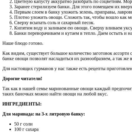
Цветную капусту аккуратно разобрать по соцветиям. Мор
Заранее стерилизуем банки. Для этого помещаем их ввер
Первым слоем в банку уложить зелень, приправы, лавровы
Плотно уложить овощи. Сложить так, чтобы вошло как м
Сверху всыпать соль и сахарный песок.
Кипятим воду и заливаем ею овощи. Сверху вливаем укс
Банки переворачиваем и кутаем в тепло. Даем остыть и на
Наше блюдо готово.
Как видим, существует большое количество заготовок ассорти 
банке овощи позволят насладиться их разнообразием, а так же 
Для настоящих гурманов у нас также есть рецепты приготовлени
Дорогие читатели!
Так как в нашей семье маринованные овощи каждый предпочитае
таких баночках можно найти овощи на любой вкус.
ИНГРЕДИЕНТЫ:
Для маринада: на 3-х литровую банку:
50 г соли
100 г сахара