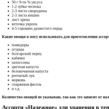
50 г 9-ти % уксуса
1-2 зубка чеснока
2-3 листа смородины
2-3 листа вишни
лист хрена
веточка укропа
4-5 горошин душистого перца
Какие овощи я могу использовать для приготовления ассор
помидоры
огурцы
болгарский перец
кабачки
патиссоны
цветная капуста
белокочанная капуста
репчатый лук
морковь
спаржевая фасоль
и т.д.
Количество овощей не указываю, так как это зависит от на
Ассорти «Надежное» для хранения в те