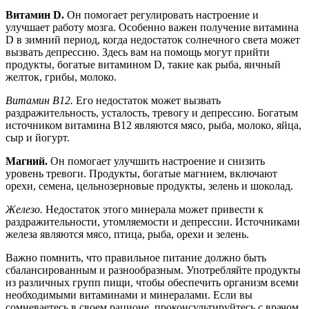
Витамин D.
Он помогает регулировать настроение и
улучшает работу мозга. Особенно важен получение витамина
D в зимний период, когда недостаток солнечного света может
вызвать депрессию. Здесь вам на помощь могут прийти
продукты, богатые витамином D, такие как рыба, яичный
желток, грибы, молоко.
Витамин B12.
Его недостаток может вызвать
раздражительность, усталость, тревогу и депрессию. Богатым
источником витамина B12 являются мясо, рыба, молоко, яйца,
сыр и йогурт.
Магний.
Он помогает улучшить настроение и снизить
уровень тревоги. Продукты, богатые магнием, включают
орехи, семена, цельнозерновые продукты, зелень и шоколад.
Железо.
Недостаток этого минерала может привести к
раздражительности, утомляемости и депрессии. Источниками
железа являются мясо, птица, рыба, орехи и зелень.
Важно помнить, что правильное питание должно быть
сбалансированным и разнообразным. Употребляйте продукты
из различных групп пищи, чтобы обеспечить организм всеми
необходимыми витаминами и минералами. Если вы
сомневаетесь в своем рационе, проконсультируйтесь с врачом