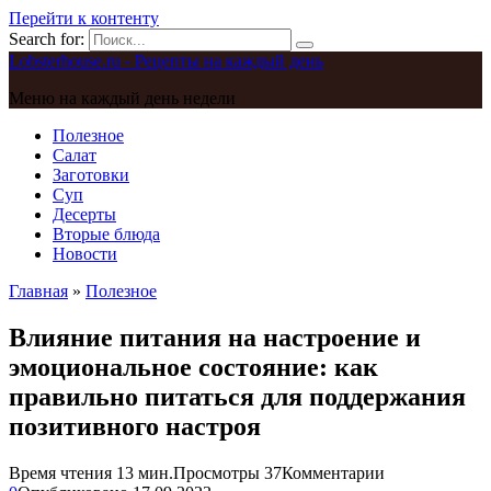
Перейти к контенту
Search for:
Lobsterhouse.ru - Рецепты на каждый день
Меню на каждый день недели
Полезное
Салат
Заготовки
Суп
Десерты
Вторые блюда
Новости
Главная
»
Полезное
Влияние питания на настроение и
эмоциональное состояние: как
правильно питаться для поддержания
позитивного настроя
Время чтения
13 мин.
Просмотры
37
Комментарии