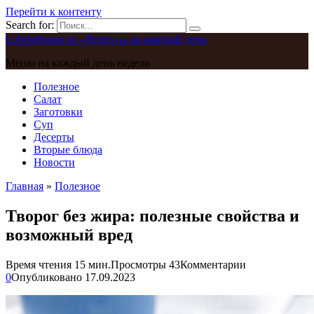
Перейти к контенту
Search for:
Lobsterhouse.ru - Рецепты на каждый день
Меню на каждый день недели
Полезное
Салат
Заготовки
Суп
Десерты
Вторые блюда
Новости
Главная
»
Полезное
Творог без жира: полезные свойства и
возможный вред
Время чтения
15 мин.
Просмотры
43
Комментарии
0
Опубликовано
17.09.2023