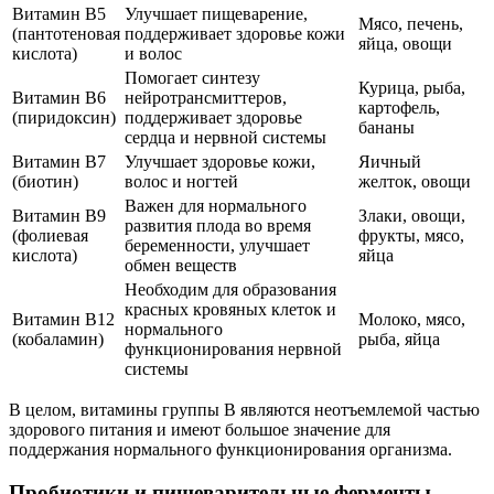
Витамин B5
Улучшает пищеварение,
Мясо, печень,
(пантотеновая
поддерживает здоровье кожи
яйца, овощи
кислота)
и волос
Помогает синтезу
Курица, рыба,
Витамин B6
нейротрансмиттеров,
картофель,
(пиридоксин)
поддерживает здоровье
бананы
сердца и нервной системы
Витамин B7
Улучшает здоровье кожи,
Яичный
(биотин)
волос и ногтей
желток, овощи
Важен для нормального
Витамин B9
Злаки, овощи,
развития плода во время
(фолиевая
фрукты, мясо,
беременности, улучшает
кислота)
яйца
обмен веществ
Необходим для образования
красных кровяных клеток и
Витамин B12
Молоко, мясо,
нормального
(кобаламин)
рыба, яйца
функционирования нервной
системы
В целом, витамины группы B являются неотъемлемой частью
здорового питания и имеют большое значение для
поддержания нормального функционирования организма.
Пробиотики и пищеварительные ферменты