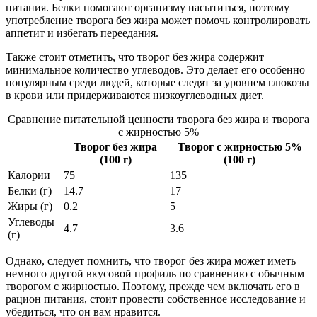
питания. Белки помогают организму насытиться, поэтому
употребление творога без жира может помочь контролировать
аппетит и избегать переедания.
Также стоит отметить, что творог без жира содержит
минимальное количество углеводов. Это делает его особенно
популярным среди людей, которые следят за уровнем глюкозы
в крови или придерживаются низкоуглеводных диет.
Сравнение питательной ценности творога без жира и творога
с жирностью 5%
Творог без жира
Творог с жирностью 5%
(100 г)
(100 г)
Калории
75
135
Белки (г)
14.7
17
Жиры (г)
0.2
5
Углеводы
4.7
3.6
(г)
Однако, следует помнить, что творог без жира может иметь
немного другой вкусовой профиль по сравнению с обычным
творогом с жирностью. Поэтому, прежде чем включать его в
рацион питания, стоит провести собственное исследование и
убедиться, что он вам нравится.