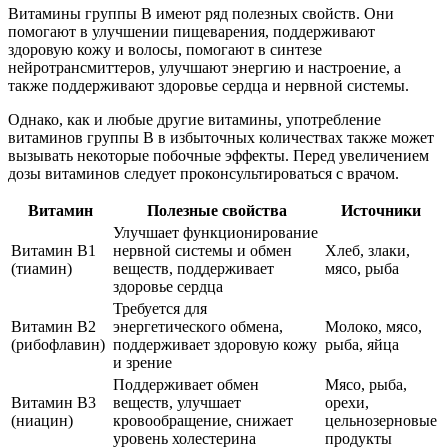
Витамины группы B имеют ряд полезных свойств. Они
помогают в улучшении пищеварения, поддерживают
здоровую кожу и волосы, помогают в синтезе
нейротрансмиттеров, улучшают энергию и настроение, а
также поддерживают здоровье сердца и нервной системы.
Однако, как и любые другие витамины, употребление
витаминов группы B в избыточных количествах также может
вызывать некоторые побочные эффекты. Перед увеличением
дозы витаминов следует проконсультироваться с врачом.
Витамин
Полезные свойства
Источники
Улучшает функционирование
Витамин B1
нервной системы и обмен
Хлеб, злаки,
(тиамин)
веществ, поддерживает
мясо, рыба
здоровье сердца
Требуется для
Витамин B2
энергетического обмена,
Молоко, мясо,
(рибофлавин)
поддерживает здоровую кожу
рыба, яйца
и зрение
Поддерживает обмен
Мясо, рыба,
Витамин B3
веществ, улучшает
орехи,
(ниацин)
кровообращение, снижает
цельнозерновые
уровень холестерина
продукты