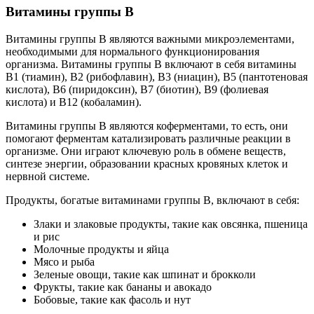
Витамины группы B
Витамины группы B являются важными микроэлементами,
необходимыми для нормального функционирования
организма. Витамины группы B включают в себя витамины
B1 (тиамин), B2 (рибофлавин), B3 (ниацин), B5 (пантотеновая
кислота), B6 (пиридоксин), B7 (биотин), B9 (фолиевая
кислота) и B12 (кобаламин).
Витамины группы B являются коферментами, то есть, они
помогают ферментам катализировать различные реакции в
организме. Они играют ключевую роль в обмене веществ,
синтезе энергии, образовании красных кровяных клеток и
нервной системе.
Продукты, богатые витаминами группы B, включают в себя:
Злаки и злаковые продукты, такие как овсянка, пшеница
и рис
Молочные продукты и яйца
Мясо и рыба
Зеленые овощи, такие как шпинат и брокколи
Фрукты, такие как бананы и авокадо
Бобовые, такие как фасоль и нут