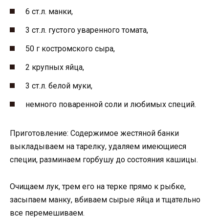
6 ст.л. манки,
3 ст.л. густого уваренного томата,
50 г костромского сыра,
2 крупных яйца,
3 ст.л. белой муки,
немного поваренной соли и любимых специй.
Приготовление: Содержимое жестяной банки
выкладываем на тарелку, удаляем имеющиеся
специи, разминаем горбушу до состояния кашицы.
Очищаем лук, трем его на терке прямо к рыбке,
засыпаем манку, вбиваем сырые яйца и тщательно
все перемешиваем.