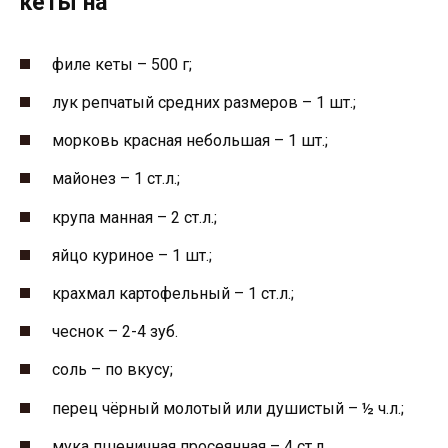
кеты на
филе кеты – 500 г;
лук репчатый средних размеров – 1 шт.;
морковь красная небольшая – 1 шт.;
майонез – 1 ст.л.;
крупа манная – 2 ст.л.;
яйцо куриное – 1 шт.;
крахмал картофельный – 1 ст.л.;
чеснок – 2-4 зуб.
соль – по вкусу;
перец чёрный молотый или душистый – ½ ч.л.;
мука пшеничная просеянная – 4 ст.л.