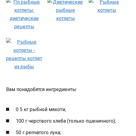
Вам понадобятся ингредиенты:
0 5 кг рыбной мякоти;
100 г черствого хлеба (только пшеничного);
50 г репчатого лука;