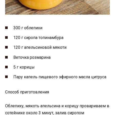
300 г облепихи
120 г сиропа топинамбура
120 г апельсиновой мякоти
Веточка розмарина
5 г корицы
Пару капель пищевого эфирного масла цитруса
Способ приготовления
Облепиху, мякоть апельсина и корицу провариваем в
сотейнике около 3 минут, залив сиропом