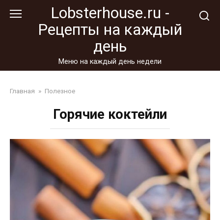
Перейти
Lobsterhouse.ru -
к
Рецепты на каждый
контенту
день
Меню на каждый день недели
Главная
»
Полезное
Горячие коктейли