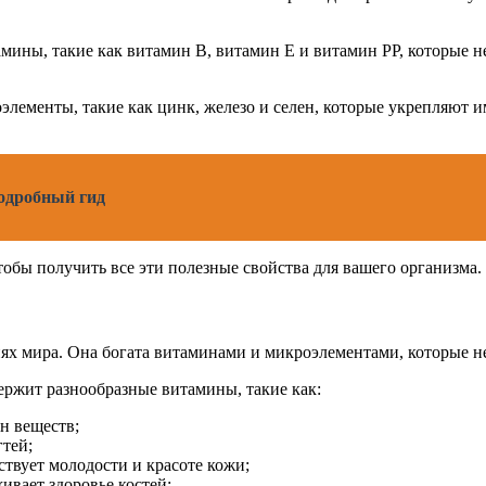
ины, такие как витамин В, витамин Е и витамин РР, которые н
лементы, такие как цинк, железо и селен, которые укрепляют 
подробный гид
тобы получить все эти полезные свойства для вашего организма.
ях мира. Она богата витаминами и микроэлементами, которые н
держит разнообразные витамины, такие как:
н веществ;
гтей;
твует молодости и красоте кожи;
вает здоровье костей;