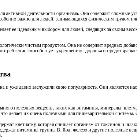
я активной деятельности организма. Она содержит сложные угл
 особенно важно для людей, занимающихся физическим трудом и
елает ее идеальным выбором для людей, следящих за своим весо
кологически чистым продуктом. Она не содержит вредных добаво
отребление способствует укреплению здоровья и предотвращает
тва
ка и уже давно заслужили свою популярность. Они являются на
много полезных веществ, таких как витамины, минералы, клетча
что делает их очень полезными для пищеварительной системы.
ержат клетчатку, которая очищает организм от токсинов и шлак
держат витамины группы В, йод, железо и другие полезные вещ
.