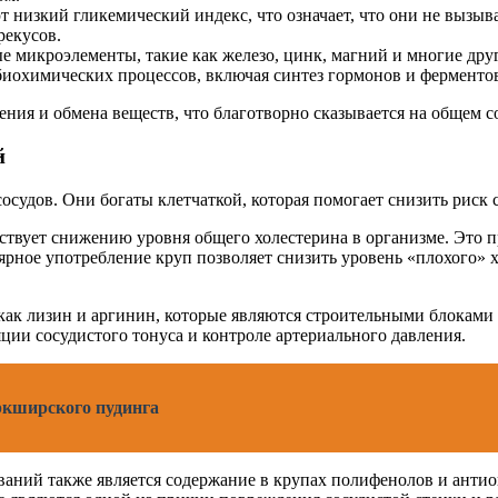
низкий гликемический индекс, что означает, что они не вызываю
рекусов.
 микроэлементы, такие как железо, цинк, магний и многие др
биохимических процессов, включая синтез гормонов и ферменто
ния и обмена веществ, что благотворно сказывается на общем с
й
судов. Они богаты клетчаткой, которая помогает снизить риск 
обствует снижению уровня общего холестерина в организме. Это 
ярное употребление круп позволяет снизить уровень «плохого» х
к лизин и аргинин, которые являются строительными блоками дл
яции сосудистого тонуса и контроле артериального давления.
ркширского пудинга
аний также является содержание в крупах полифенолов и антио