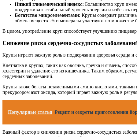
Низкий гликемический индекс:
Большинство круп имеют 
поддерживать стабильный уровень энергии и избегать пе
Богатство микроэлементами:
Крупы содержат различные
обмена веществ. Эти минералы участвуют во множестве 
В целом, употребление круп способствует улучшению пищеваре
Снижение риска сердечно-сосудистых заболевани
Крупы играют важную роль в поддержании здоровья сердца и со
Клетчатка в крупах, таких как овсянка, гречка и ячмень, спос
холестерин и удаление его из кишечника. Таким образом, регул
сердечных заболеваний.
Крупы также богаты незаменимыми амино кислотами, такими ка
прекурсором азот оксида, который играет важную роль в регул
Популярные статьи
Рецепт и секреты приготовления йо
Важный фактор в снижении риска сердечно-сосудистых заболев