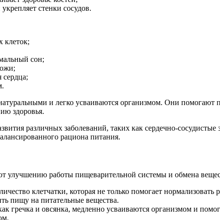
укрепляет стенки сосудов.
 клеток;
мальный сон;
кожи;
 сердца;
м.
 натуральными и легко усваиваются организмом. Они помогают 
ию здоровья.
вития различных заболеваний, таких как сердечно-сосудистые з
балансированного рациона питания.
ют улучшению работы пищеварительной системы и обмена вещес
ичество клетчатки, которая не только помогает нормализовать 
ить пищу на питательные вещества.
ак гречка и овсянка, медленно усваиваются организмом и помог
ом.