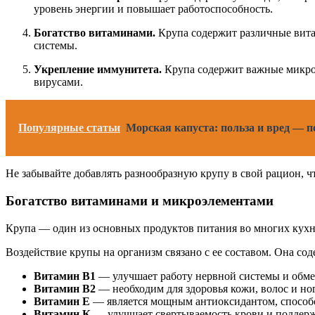
уровень энергии и повышает работоспособность.
Богатство витаминами.
Крупа содержит различные витам
системы.
Укрепление иммунитета.
Крупа содержит важные микроэ
вирусами.
Популярные статьи
Морская капуста: польза и вред — 
Не забывайте добавлять разнообразную крупу в свой рацион, ч
Богатство витаминами и микроэлементами
Крупа — один из основных продуктов питания во многих кухн
Воздействие крупы на организм связано с ее составом. Она со
Витамин В1
— улучшает работу нервной системы и обме
Витамин В2
— необходим для здоровья кожи, волос и но
Витамин Е
— является мощным антиоксидантом, способс
Витамин К
— улучшает свертываемость крови и поддержи