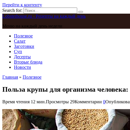
Перейти к контенту
Search for:
Lobsterhouse.ru - Рецепты на каждый день
Меню на каждый день недели
Полезное
Салат
Заготовки
Суп
Десерты
Вторые блюда
Новости
Главная
»
Полезное
Польза крупы для организма человека:
Время чтения
12 мин.
Просмотры
29
Комментарии
0
Опубликова