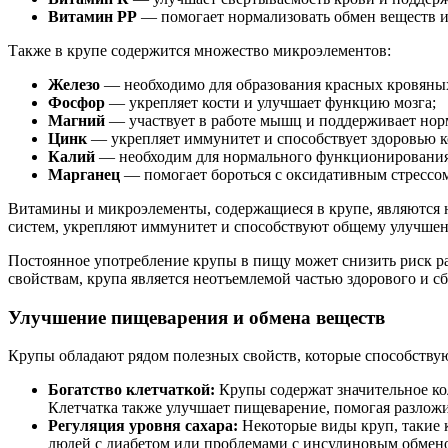
Витамин РР
— помогает нормализовать обмен веществ и 
Также в крупе содержится множество микроэлементов:
Железо
— необходимо для образования красных кровяных
Фосфор
— укрепляет кости и улучшает функцию мозга;
Магний
— участвует в работе мышц и поддерживает нор
Цинк
— укрепляет иммунитет и способствует здоровью 
Калий
— необходим для нормального функционирования
Марганец
— помогает бороться с оксидативным стрессо
Витамины и микроэлементы, содержащиеся в крупе, являются
систем, укрепляют иммунитет и способствуют общему улучшен
Постоянное употребление крупы в пищу может снизить риск раз
свойствам, крупа является неотъемлемой частью здорового и с
Улучшение пищеварения и обмена веществ
Крупы обладают рядом полезных свойств, которые способству
Богатство клетчаткой:
Крупы содержат значительное кол
Клетчатка также улучшает пищеварение, помогая разлож
Регуляция уровня сахара:
Некоторые виды круп, такие к
людей с диабетом или проблемами с инсулиновым обмен