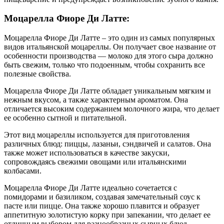
Моцарелла Фиоре Ди Латте:
Моцарелла Фиоре Ди Латте – это один из самых популярных
видов итальянской моцареллы. Он получает свое название от
особенности производства — молоко для этого сыра должно
быть свежим, только что подоенным, чтобы сохранить все
полезные свойства.
Моцарелла Фиоре Ди Латте обладает уникальным мягким и
нежным вкусом, а также характерным ароматом. Она
отличается высоким содержанием молочного жира, что делает
ее особенно сытной и питательной.
Этот вид моцареллы используется для приготовления
различных блюд: пиццы, лазаньи, сэндвичей и салатов. Она
также может использоваться в качестве закуски,
сопровождаясь свежими овощами или итальянскими
колбасами.
Моцарелла Фиоре Ди Латте идеально сочетается с
помидорами и базиликом, создавая замечательный соус к
пасте или пицце. Она также хорошо плавится и образует
аппетитную золотистую корку при запекании, что делает ее
отличным выбором для разнообразных сырных блюд.