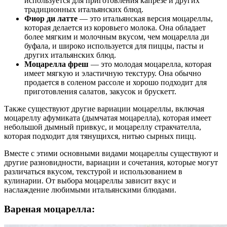
используется для приготовления капрезе и других
традиционных итальянских блюд.
Фиор ди латте
— это итальянская версия моцареллы,
которая делается из коровьего молока. Она обладает
более мягким и молочным вкусом, чем моцарелла ди
буфала, и широко используется для пиццы, пасты и
других итальянских блюд.
Моцарелла фреш
— это молодая моцарелла, которая
имеет мягкую и эластичную текстуру. Она обычно
продается в соленом рассоле и хорошо подходит для
приготовления салатов, закусок и брускетт.
Также существуют другие вариации моцареллы, включая
моцареллу афумиката (дымчатая моцарелла), которая имеет
небольшой дымный привкус, и моцареллу стракчателла,
которая подходит для тянущихся, нитью сырных пицц.
Вместе с этими основными видами моцареллы существуют и
другие разновидности, вариации и сочетания, которые могут
различаться вкусом, текстурой и использованием в
кулинарии. От выбора моцареллы зависит вкус и
наслаждение любимыми итальянскими блюдами.
Вареная моцарелла: