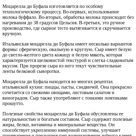
Моцарелла ди Буфала изготовляется по особому
технологическому процессу. Во-первых, использование
молока буффало. Во-вторых, обработка молока происходит без
нагревания до 38 градусов Цельсия. В-третьих, это ручное
производство, где сырное тесто вытягивается и скручивается
вручную.
Итальянская моцарелла ди Буфала имеет несколько вариантов
формы: сферическую, овальную и круглую. Сыр имеет белую
до светло-желтого цвета кожицу и белую мякоть, которая
характеризуется шелковистой текстурой и слегка сладковатым
вкусом. При прорези сыра из него текут чувствительные
ленты белковой сыворотки.
Моцарелла ди Буфала находится во многих рецептах
итальянской кухни: пиццы, пасты, сэндвичей. Она прекрасно
сочетается со свежими овощами, листовым салатом и
виноградом. Сыр также употребляют с тонкими ломтиками
прошутто.
Полезные свойства моцареллы ди Буфала обусловлены ее
натуральностью и богатым составом. Сыр содержит полезные
жиры, белки, витамины и минеральные вещества. Он
способствует укреплению иммунной системы, улучшает
пищеварение и предупреждает возникновение зубного камня.