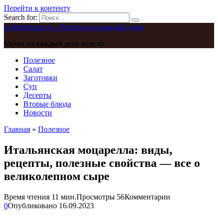
Перейти к контенту
Search for:
Lobsterhouse.ru - Рецепты на каждый день
Меню на каждый день недели
Полезное
Салат
Заготовки
Суп
Десерты
Вторые блюда
Новости
Главная
»
Полезное
Итальянская моцарелла: виды,
рецепты, полезные свойства — все о
великолепном сыре
Время чтения
11 мин.
Просмотры
56
Комментарии
0
Опубликовано
16.09.2023