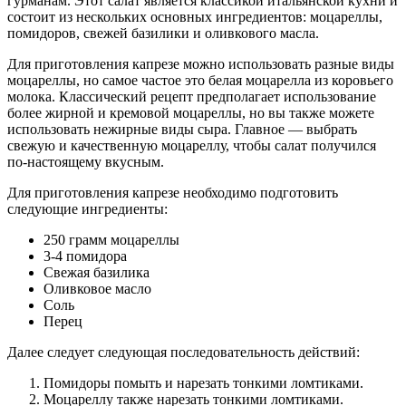
гурманам. Этот салат является классикой итальянской кухни и
состоит из нескольких основных ингредиентов: моцареллы,
помидоров, свежей базилики и оливкового масла.
Для приготовления капрезе можно использовать разные виды
моцареллы, но самое частое это белая моцарелла из коровьего
молока. Классический рецепт предполагает использование
более жирной и кремовой моцареллы, но вы также можете
использовать нежирные виды сыра. Главное — выбрать
свежую и качественную моцареллу, чтобы салат получился
по-настоящему вкусным.
Для приготовления капрезе необходимо подготовить
следующие ингредиенты:
250 грамм моцареллы
3-4 помидора
Свежая базилика
Оливковое масло
Соль
Перец
Далее следует следующая последовательность действий:
Помидоры помыть и нарезать тонкими ломтиками.
Моцареллу также нарезать тонкими ломтиками.