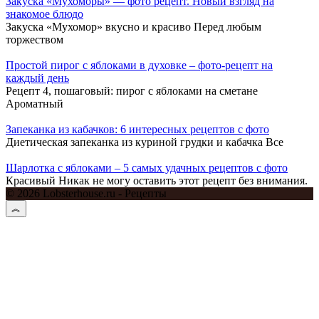
Закуска «Мухоморы» — фото рецепт. Новый взгляд на
знакомое блюдо
Закуска «Мухомор» вкусно и красиво Перед любым
торжеством
Простой пирог с яблоками в духовке – фото-рецепт на
каждый день
Рецепт 4, пошаговый: пирог с яблоками на сметане
Ароматный
Запеканка из кабачков: 6 интересных рецептов с фото
Диетическая запеканка из куриной грудки и кабачка Все
Шарлотка с яблоками – 5 самых удачных рецептов с фото
Красивый Никак не могу оставить этот рецепт без внимания.
© 2026 Lobsterhouse.ru - Рецепты