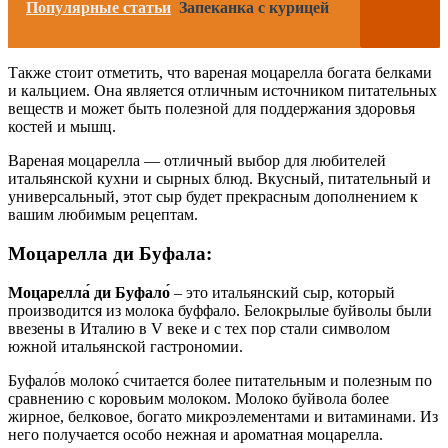
Популярные статьи
Запеканка с курицей
Также стоит отметить, что вареная моцарелла богата белками
и кальцием. Она является отличным источником питательных
веществ и может быть полезной для поддержания здоровья
костей и мышц.
Вареная моцарелла — отличный выбор для любителей
итальянской кухни и сырных блюд. Вкусный, питательный и
универсальный, этот сыр будет прекрасным дополнением к
вашим любимым рецептам.
Моцарелла ди Буфала:
Моцарелла́ ди Буфало́
– это итальянский сыр, который
производится из молока буффало. Белокрылые буйволы были
ввезены в Италию в V веке и с тех пор стали символом
южной итальянской гастрономии.
Буфало́в молоко́ считается более питательным и полезным по
сравнению с коровьим молоком. Молоко буйвола более
жирное, белковое, богато микроэлементами и витаминами. Из
него получается особо нежная и ароматная моцарелла.