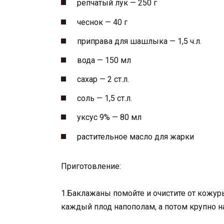
репчатый лук — 250 г
чеснок — 40 г
приправа для шашлыка — 1,5 ч.л.
вода — 150 мл
сахар — 2 ст.л.
соль — 1,5 ст.л.
уксус 9% — 80 мл
растительное масло для жарки
Приготовление:
1.Баклажаны помойте и очистите от кожу
каждый плод напополам, а потом крупно н