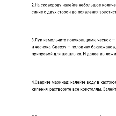
2.На сковороду налейте небольшое количес
синие с двух сторон до появления золотис
3.Лук измельчите полукольцами, чеснок —
и чеснока. Сверху — половину баклажанов
приправой для шашлыка. И далее выложит
4.Сварите маринад: налейте воду в кастрю
кипения, растворите все кристаллы. Залей