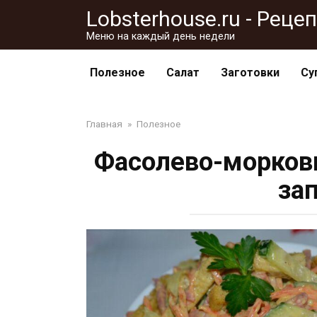
Перейти
Lobsterhouse.ru - Рец
к
Меню на каждый день недели
контенту
Полезное
Салат
Заготовки
Су
Главная
»
Полезное
Фасолево-морковн
за