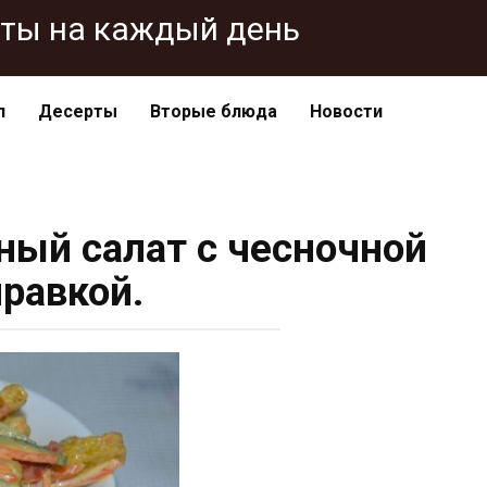
епты на каждый день
п
Десерты
Вторые блюда
Новости
ый салат с чесночной
правкой.