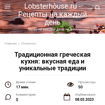
Перейти
Lobsterhouse.ru -
к
Рецепты на каждый
контенту
день
Меню на каждый день недели
Главная
»
Полезное
Традиционная греческая
кухня: вкусная еда и
уникальные традиции
Время чтения
Просмотры
17 мин.
50
Комментарии
Опубликовано
0
08.03.2023