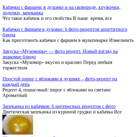
Кабачки с фаршем: в духовке и на сковороде, кружочки,
лодочки, запеканка
Что такое кабачок и его свойства В наше время, все
Кабачки с фаршем в духовке: 6 фото-рецептов аппетитного
блюда
Как приготовить кабачки с фаршем в мультиварке Измельчить
Закуска «Мухоморы» — фото рецепт. Новый взгляд на
знакомое блюдо
Закуска «Мухомор» вкусно и красиво Перед любым
торжеством
Простой пирог с яблоками в духовке – фото-рецепт на
каждый день
Рецепт 4, пошаговый: пирог с яблоками на сметане
Ароматный
Запеканка из кабачков: 6 интересных рецептов с фото
Диетическая запеканка из куриной грудки и кабачка Все