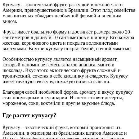
Купуасу – тропический фрукт, растущий в южной части
Америки, преимущественно в Бразилии. Этот плод семейства
мальпигиевых обладает необычной формой и внешним
видом.
Фрукт имеет овальную форму и достигает размера около 20
сантиметров в длину и 10 сантиметров в ширину. Его кожура
жесткая, коричневого цвета и покрыта волокнистыми
выступами. Внутри купуасу покрыт белой, сочной мякотью.
Особенностью купуасу является насыщенный аромат,
который напоминает смесь запахов ананаса, манго и
шоколада. Вкус этого экзотического фрукта сложный и
тропический, сочетая в себе кислинку и сладость. Купуасу
имеет нежную текстуру, похожую на мякоть дыни.
Благодаря своей необычной форме, аромату и вкусу, купуасу
стал популярным в кулинарии. Из него готовят десерты,
мороженое, соки, коктейли и другие вкусные блюда.
Где растет купуасу?
Купуасу – экзотический фрукт, который происходит из
Амазонии, в основном из бразильских штатов Амазонас и
Парада. Этот фрукт растет на дереве, которое называется