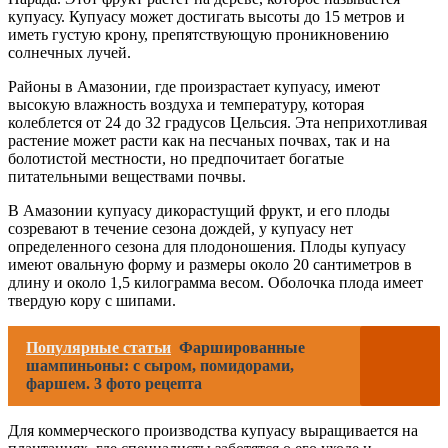
купуасу. Купуасу может достигать высоты до 15 метров и
иметь густую крону, препятствующую проникновению
солнечных лучей.
Районы в Амазонии, где произрастает купуасу, имеют
высокую влажность воздуха и температуру, которая
колеблется от 24 до 32 градусов Цельсия. Эта неприхотливая
растение может расти как на песчаных почвах, так и на
болотистой местности, но предпочитает богатые
питательными веществами почвы.
В Амазонии купуасу дикорастущий фрукт, и его плоды
созревают в течение сезона дождей, у купуасу нет
определенного сезона для плодоношения. Плоды купуасу
имеют овальную форму и размеры около 20 сантиметров в
длину и около 1,5 килограмма весом. Оболочка плода имеет
твердую кору с шипами.
Популярные статьи
Фаршированные
шампиньоны: с сыром, помидорами,
фаршем. 3 фото рецепта
Для коммерческого производства купуасу выращивается на