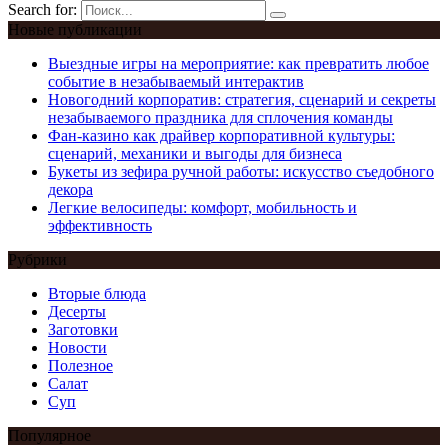
Search for:
Новые публикации
Выездные игры на мероприятие: как превратить любое
событие в незабываемый интерактив
Новогодний корпоратив: стратегия, сценарий и секреты
незабываемого праздника для сплочения команды
Фан-казино как драйвер корпоративной культуры:
сценарий, механики и выгоды для бизнеса
Букеты из зефира ручной работы: искусство съедобного
декора
Легкие велосипеды: комфорт, мобильность и
эффективность
Рубрики
Вторые блюда
Десерты
Заготовки
Новости
Полезное
Салат
Суп
Популярное