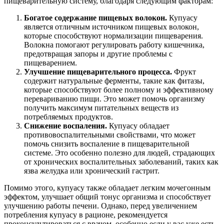
пищеварительную систему, благодаря следующим факторам:
Богатое содержание пищевых волокон.
Купуасу
является отличным источником пищевых волокон,
которые способствуют нормализации пищеварения.
Волокна помогают регулировать работу кишечника,
предотвращая запоры и другие проблемы с
пищеварением.
Улучшение пищеварительного процесса.
Фрукт
содержит натуральные ферменты, такие как фитазы,
которые способствуют более полному и эффективному
перевариванию пищи. Это может помочь организму
получить максимум питательных веществ из
потребляемых продуктов.
Снижение воспаления.
Купуасу обладает
противовоспалительными свойствами, что может
помочь снизить воспаление в пищеварительной
системе. Это особенно полезно для людей, страдающих
от хронических воспалительных заболеваний, таких как
язва желудка или хронический гастрит.
Помимо этого, купуасу также обладает легким мочегонным
эффектом, улучшает общий тонус организма и способствует
улучшению работы печени. Однако, перед увеличением
потребления купуасу в рационе, рекомендуется
проконсультироваться с врачом, особенно если у вас уже есть