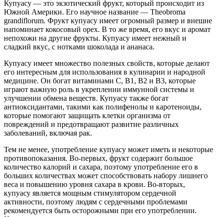
Купуасу — это экзотический фрукт, который происходит из
Южной Америки. Его научное название — Theobroma
grandiflorum. Фрукт купуасу имеет огромный размер и внешне
напоминает кокосовый орех. В то же время, его вкус и аромат
непохожи на другие фрукты. Купуасу имеет нежный и
сладкий вкус, с нотками шоколада и ананаса.
Купуасу имеет множество полезных свойств, которые делают
его интересным для использования в кулинарии и народной
медицине. Он богат витаминами C, B1, B2 и B3, которые
играют важную роль в укреплении иммунной системы и
улучшении обмена веществ. Купуасу также богат
антиоксидантами, такими как полифенолы и каротеноиды,
которые помогают защищать клетки организма от
повреждений и предотвращают развитие различных
заболеваний, включая рак.
Тем не менее, употребление купуасу может иметь и некоторые
противопоказания. Во-первых, фрукт содержит большое
количество калорий и сахара, поэтому употребление его в
больших количествах может способствовать набору лишнего
веса и повышению уровня сахара в крови. Во-вторых,
купуасу является мощным стимулятором сердечной
активности, поэтому людям с сердечными проблемами
рекомендуется быть осторожными при его употреблении.