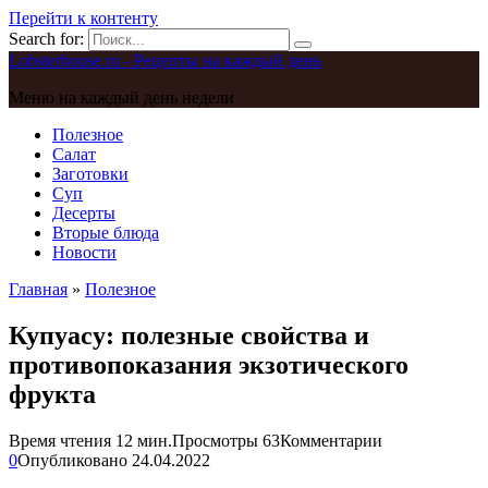
Перейти к контенту
Search for:
Lobsterhouse.ru - Рецепты на каждый день
Меню на каждый день недели
Полезное
Салат
Заготовки
Суп
Десерты
Вторые блюда
Новости
Главная
»
Полезное
Купуасу: полезные свойства и
противопоказания экзотического
фрукта
Время чтения
12 мин.
Просмотры
63
Комментарии
0
Опубликовано
24.04.2022