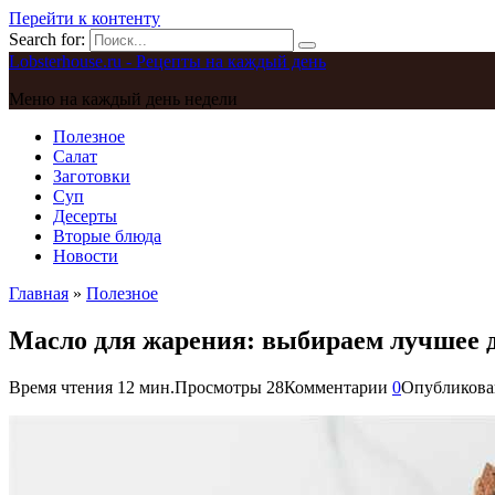
Перейти к контенту
Search for:
Lobsterhouse.ru - Рецепты на каждый день
Меню на каждый день недели
Полезное
Салат
Заготовки
Суп
Десерты
Вторые блюда
Новости
Главная
»
Полезное
Масло для жарения: выбираем лучшее д
Время чтения
12 мин.
Просмотры
28
Комментарии
0
Опубликова