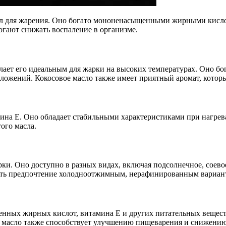
ел для жарения. Оно богато мононенасыщенными жирными кислот
гают снижать воспаление в организме.
елает его идеальным для жарки на высоких температурах. Оно 
ложений. Кокосовое масло также имеет приятный аромат, котор
ина Е. Оно обладает стабильными характеристиками при нагрева
ого масла.
ки. Оно доступно в разных видах, включая подсолнечное, соевое
вать предпочтение холодноотжимным, нерафинированным вариан
нных жирных кислот, витамина Е и других питательных вещест
е масло также способствует улучшению пищеварения и снижению