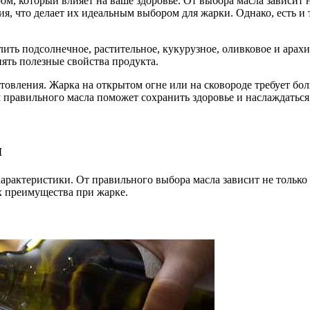
, который влияет на ваше здоровье. От выбора масла зависит не
я, что делает их идеальным выбором для жарки. Однако, есть и
лить подсолнечное, растительное, кукурузное, оливковое и ара
нять полезные свойства продукта.
овления. Жарка на открытом огне или на сковороде требует боль
 правильного масла поможет сохранить здоровье и наслаждатьс
я
арактеристики. От правильного выбора масла зависит не только 
х преимущества при жарке.