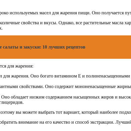
роко используемых масел для жарения пищи. Оно получается пут
различные свойства и вкусы. Однако, все растительные масла х
х.
 салаты и закуски: 10 лучших рецептов
тся для жарения:
сел для жарения. Оно богато витамином Е и полиненасыщенным
идантными свойствами. Оно содержит мононенасыщенные жирные
оса. Оно обладает низким содержанием насыщенных жиров и высо
глицеридов.
поэтому вы можете выбрать тот вариант, который наиболее подх
 обратить внимание на его качество и способ экстракции. Лучш