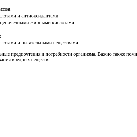
ства
лотами и антиоксидантами
днецепочечными жирными кислотами
х
лотами и питательными веществами
ьные предпочтения и потребности организма. Важно также помни
ования вредных веществ.