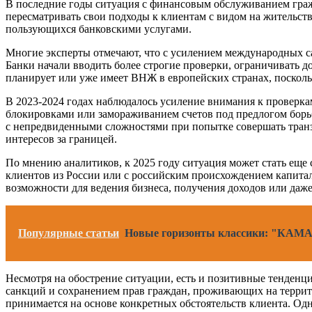
В последние годы ситуация с финансовым обслуживанием гражд
пересматривать свои подходы к клиентам с видом на жительст
пользующихся банковскими услугами.
Многие эксперты отмечают, что с усилением международных 
Банки начали вводить более строгие проверки, ограничивать д
планирует или уже имеет ВНЖ в европейских странах, поскольк
В 2023-2024 годах наблюдалось усиление внимания к проверка
блокировками или замораживанием счетов под предлогом борьб
с непредвиденными сложностями при попытке совершать транз
интересов за границей.
По мнению аналитиков, к 2025 году ситуация может стать еще 
клиентов из России или с российским происхождением капитал
возможности для ведения бизнеса, получения доходов или да
Популярные статьи
Новые горизонты классики: "КАМАЗ
Несмотря на обострение ситуации, есть и позитивные тенден
санкций и сохранением прав граждан, проживающих на террито
принимается на основе конкретных обстоятельств клиента. Одн