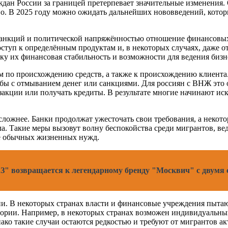
ан России за границей претерпевает значительные изменения. О
во. В 2025 году можно ожидать дальнейших нововведений, кото
санкций и политической напряжённостью отношение финансовых
оступ к определённым продуктам и, в некоторых случаях, даже от
у их финансовая стабильность и возможности для ведения бизне
м по происхождению средств, а также к происхождению клиента.
ы с отмыванием денег или санкциями. Для россиян с ВНЖ это о
акции или получать кредиты. В результате многие начинают ис
сложнее. Банки продолжат ужесточать свои требования, а некот
а. Такие меры вызовут волну беспокойства среди мигрантов, ве
же обычных жизненных нужд.
" возвращается к легендарному бренду "Москвич" с двумя
ции. В некоторых странах власти и финансовые учреждения пыт
рии. Например, в некоторых странах возможен индивидуальный 
ако такие случаи остаются редкостью и требуют от мигрантов ак