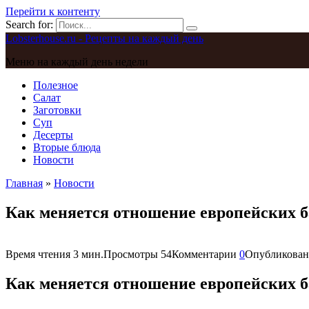
Перейти к контенту
Search for:
Lobsterhouse.ru - Рецепты на каждый день
Меню на каждый день недели
Полезное
Салат
Заготовки
Суп
Десерты
Вторые блюда
Новости
Главная
»
Новости
Как меняется отношение европейских ба
Время чтения
3 мин.
Просмотры
54
Комментарии
0
Опубликован
Как меняется отношение европейских ба